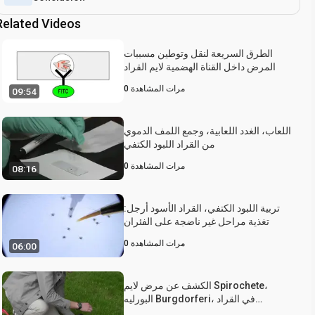
Related Videos
الطرق السريعة لنقل وتوطين مسببات
المرض داخل القناة الهضمية لايم القراد
مرات المشاهدة
0
09:54
اللعاب، الغدد اللعابية، وجمع اللمف الدموي
من القراد اللبود الكتفي
مرات المشاهدة
0
08:16
تربية اللبود الكتفي، القراد الأسود أرجل:
تغذية مراحل غير ناضجة على الفئران
مرات المشاهدة
0
06:00
الكشف عن مرض لايم Spirochete،
البورليه Burgdorferi، في القراد
باستخدام PCR متداخلة