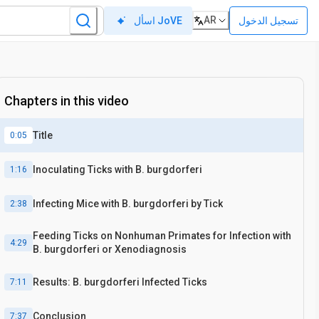
AR
تسجيل الدخول
اسأل JoVE
Chapters in this video
Title
0:05
Inoculating Ticks with B. burgdorferi
1:16
Infecting Mice with B. burgdorferi by Tick
2:38
Feeding Ticks on Nonhuman Primates for Infection with
4:29
B. burgdorferi or Xenodiagnosis
Results: B. burgdorferi Infected Ticks
7:11
Conclusion
7:37