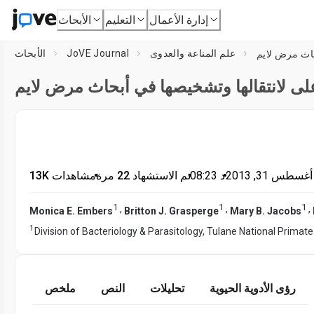
إدارة الأعمال
التعليم
الأبحاث
علم المناعة والعدوى
JoVE Journal
الأبحاث
حاث مرض لايم
على لانتقالها وتشخيصها في أبحاث مرض لايم
أغسطس 31, 2013
•
د
08:23
•
تم الاستشهاد 22 مرة
•
13K مشاهدات
1
1
1
,
,
,
Monica E. Embers
Britton J. Grasperge
Mary B. Jacobs
1
Division of Bacteriology & Parasitology, Tulane National Primat
رؤى الأدوية الحيوية
تحليلات
النص
ملخص