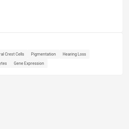
al Crest Cells
Pigmentation
Hearing Loss
ytes
Gene Expression