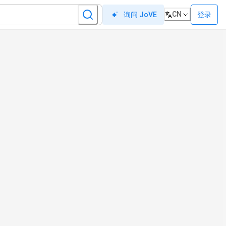
CN
登录
询问 JoVE