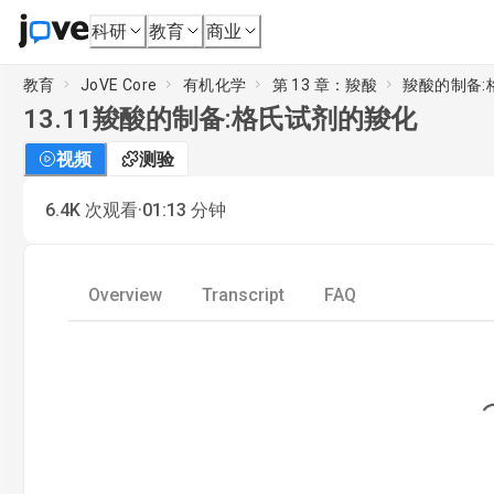
科研
教育
商业
教育
JoVE Core
有机化学
第 13 章：羧酸
羧酸的制备:
13.11
羧酸的制备:格氏试剂的羧化
视频
测验
·
6.4K
次观看
01:13
分钟
Overview
Transcript
FAQ
Loading