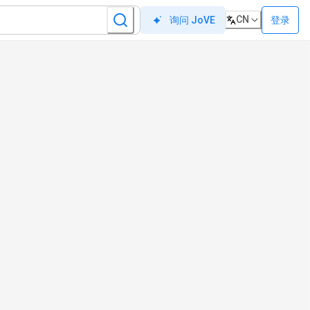
CN
登录
询问 JoVE