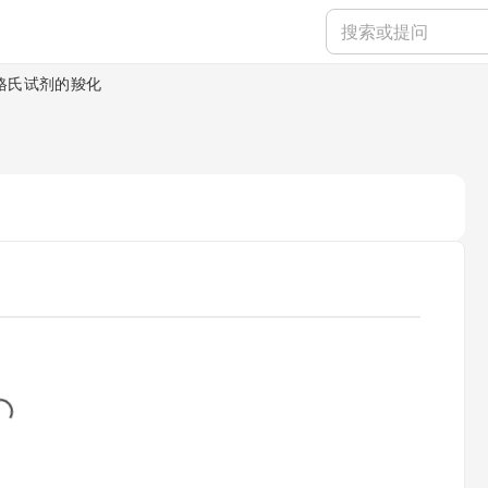
格氏试剂的羧化
...