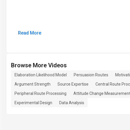
Read More
Browse More Videos
Elaboration Likelihood Model
Persuasion Routes
Motivat
Argument Strength
Source Expertise
Central Route Pro
Peripheral Route Processing
Attitude Change Measuremen
Experimental Design
Data Analysis