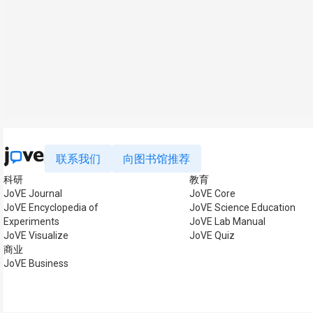
联系我们
向图书馆推荐
科研
教育
JoVE Journal
JoVE Core
JoVE Encyclopedia of
JoVE Science Education
Experiments
JoVE Lab Manual
JoVE Visualize
JoVE Quiz
商业
JoVE Business