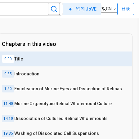
CN
登录
询问 JoVE
Chapters in this video
Title
0:00
Introduction
0:35
Enucleation of Murine Eyes and Dissection of Retinas
1:50
Murine Organotypic Retinal Wholemount Culture
11:40
Dissociation of Cultured Retinal Wholemounts
14:10
Washing of Dissociated Cell Suspensions
19:35