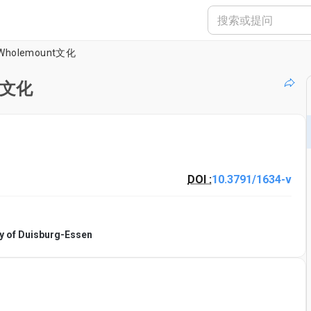
olemount文化
t文化
DOI :
10.3791/1634-v
ty of Duisburg-Essen