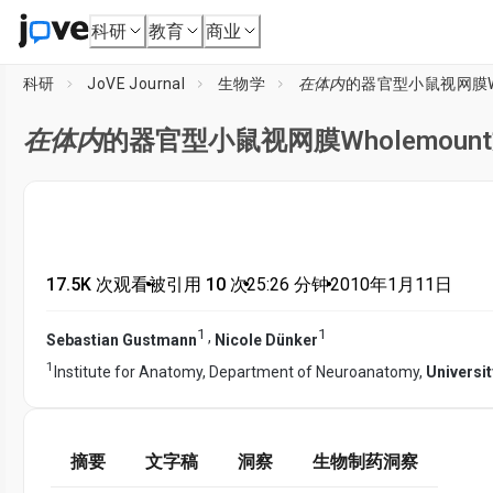
科研
教育
商业
科研
JoVE Journal
生物学
在体内
的器官型小鼠视网膜Wh
在体内
的器官型小鼠视网膜Wholemoun
17.5K 次观看
•
被引用 10 次
•
25:26
分钟
•
2010年1月11日
1
1
,
Sebastian Gustmann
Nicole Dünker
1
Institute for Anatomy, Department of Neuroanatomy,
Universi
摘要
文字稿
洞察
生物制药洞察