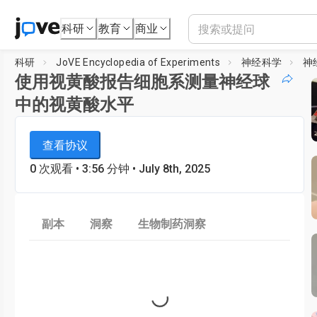
科研
教育
商业
科研
JoVE Encyclopedia of Experiments
神经科学
神
使用视黄酸报告细胞系测量神经球
中的视黄酸水平
JoVE Encyclopedia of Experiments
正在加载播放器...
查看协议
神经科学
0
次观看
•
3:56
分钟
• July 8th, 2025
副本
洞察
生物制药洞察
Loading...