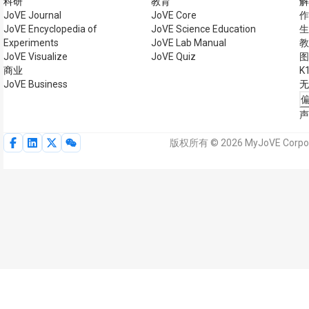
科研
教育
解
JoVE Journal
JoVE Core
作
JoVE Encyclopedia of
JoVE Science Education
生
Experiments
JoVE Lab Manual
教
JoVE Visualize
JoVE Quiz
图
商业
K
JoVE Business
无
声
版权所有 © 2026 MyJoVE Co