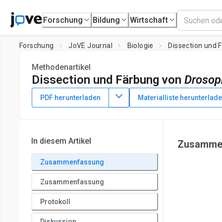
Forschung
Bildung
Wirtschaft
Forschung
JoVE Journal
Biologie
Dissection und 
Methodenartikel
Dissection und Färbung von
Drosop
DOI:
10.3791/2537
⸱
13. Mai 2011
PDF herunterladen
Materialliste herunterlad
1
1
,
Iris Maimon
Lilach Gilboa
1
Department of Biological Regulation,
Weizmann Institute o
In diesem Artikel
Zusamme
Zusammenfassung
Zusammenfassung
Protokoll
Diskussion