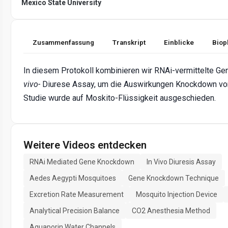
Mexico State University
Zusammenfassung
Transkript
Einblicke
Biop
In diesem Protokoll kombinieren wir RNAi-vermittelte Gen
vivo-
Diurese Assay, um die Auswirkungen Knockdown vo
Studie wurde auf Moskito-Flüssigkeit ausgeschieden.
Weitere Videos entdecken
RNAi Mediated Gene Knockdown
In Vivo Diuresis Assay
Aedes Aegypti Mosquitoes
Gene Knockdown Technique
Excretion Rate Measurement
Mosquito Injection Device
Analytical Precision Balance
CO2 Anesthesia Method
Aquaporin Water Channels