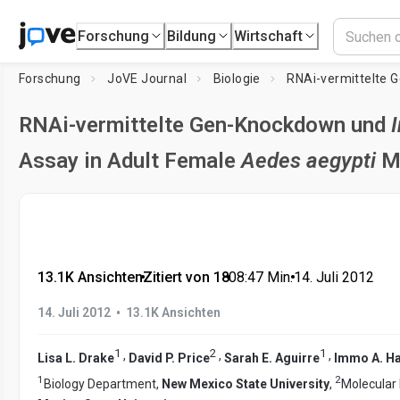
Forschung
Bildung
Wirtschaft
Forschung
JoVE Journal
Biologie
RNAi-vermittelte 
RNAi-vermittelte Gen-Knockdown und
I
Assay in Adult Female
Aedes aegypti
M
13.1K Ansichten
•
Zitiert von 18
•
08:47
Min.
•
14. Juli 2012
•
14. Juli 2012
13.1K Ansichten
1
2
1
,
,
,
Lisa L. Drake
David P. Price
Sarah E. Aguirre
Immo A. H
1
2
Biology Department,
New Mexico State University
,
Molecular