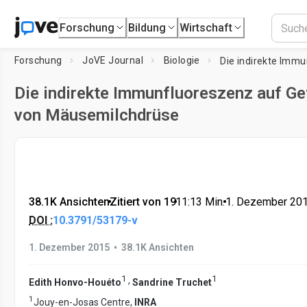
Forschung
Bildung
Wirtschaft
Forschung
JoVE Journal
Biologie
Die indirekte Immunfluoreszenz auf Ge
von Mäusemilchdrüse
38.1K Ansichten
•
Zitiert von 19
•
11:13
Min.
•
1. Dezember 20
DOI :
10.3791/53179-v
•
1. Dezember 2015
38.1K Ansichten
1
1
,
Edith Honvo-Houéto
Sandrine Truchet
1
Jouy-en-Josas Centre,
INRA