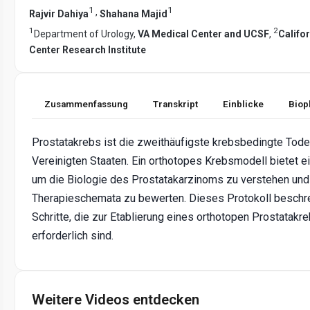
1
1
,
Rajvir Dahiya
Shahana Majid
1
2
Department of Urology,
VA Medical Center and UCSF
,
Califo
Center Research Institute
Zusammenfassung
Transkript
Einblicke
Biop
Prostatakrebs ist die zweithäufigste krebsbedingte Tod
Vereinigten Staaten. Ein orthotopes Krebsmodell bietet e
um die Biologie des Prostatakarzinoms zu verstehen und
Therapieschemata zu bewerten. Dieses Protokoll beschrei
Schritte, die zur Etablierung eines orthotopen Prostata
erforderlich sind.
Weitere Videos entdecken