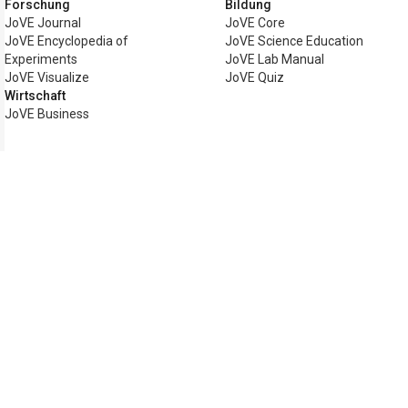
Forschung
Bildung
JoVE Journal
JoVE Core
JoVE Encyclopedia of
JoVE Science Education
Experiments
JoVE Lab Manual
JoVE Visualize
JoVE Quiz
Wirtschaft
JoVE Business
Copyright © 2026 MyJoVE Corporation. Al