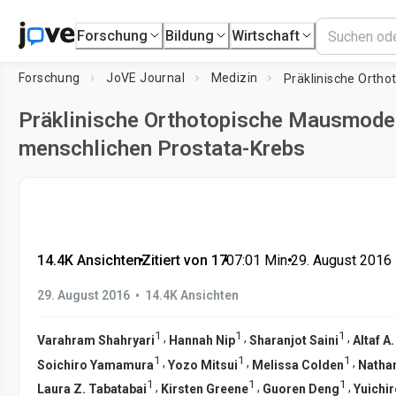
Forschung
Bildung
Wirtschaft
Forschung
JoVE Journal
Medizin
Präklinische Orthotopische Mausmodel
menschlichen Prostata-Krebs
14.4K Ansichten
•
Zitiert von 17
•
07:01
Min.
•
29. August 2016
•
29. August 2016
14.4K Ansichten
1
1
1
,
,
,
Varahram Shahryari
Hannah Nip
Sharanjot Saini
Altaf A
1
1
1
,
,
,
Soichiro Yamamura
Yozo Mitsui
Melissa Colden
Natha
1
1
1
,
,
,
Laura Z. Tabatabai
Kirsten Greene
Guoren Deng
Yuichi