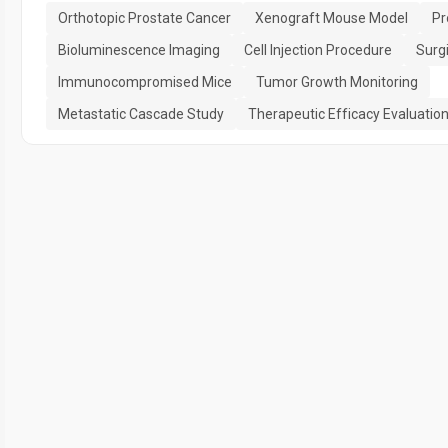
Orthotopic Prostate Cancer
Xenograft Mouse Model
Pr
Bioluminescence Imaging
Cell Injection Procedure
Surg
Immunocompromised Mice
Tumor Growth Monitoring
Metastatic Cascade Study
Therapeutic Efficacy Evaluatio