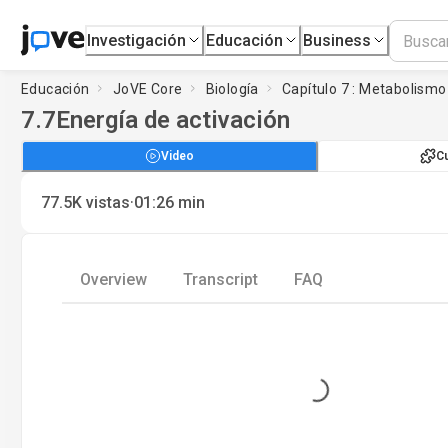
Investigación
Educación
Business
Educación
JoVE Core
Biología
Capítulo 7 : Metabolismo
7.7
Energía de activación
Video
C
·
77.5K
vistas
01:26
min
Overview
Transcript
FAQ
Loading...