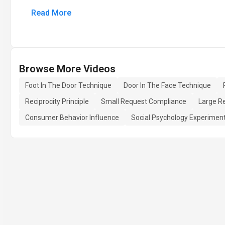
Read More
Browse More Videos
Foot In The Door Technique
Door In The Face Technique
Reciprocity Principle
Small Request Compliance
Large R
Consumer Behavior Influence
Social Psychology Experimen