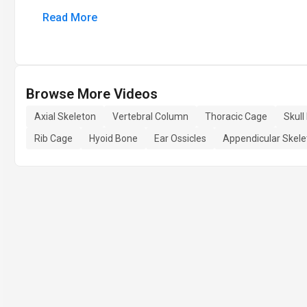
Read More
Browse More Videos
Axial Skeleton
Vertebral Column
Thoracic Cage
Skull
Rib Cage
Hyoid Bone
Ear Ossicles
Appendicular Skele