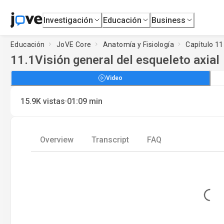
Investigación
Educación
Business
Educación
JoVE Core
Anatomía y Fisiología
Capítulo 11 
11.1
Visión general del esqueleto axial
Video
·
15.9K
vistas
01:09
min
Overview
Transcript
FAQ
Loading...