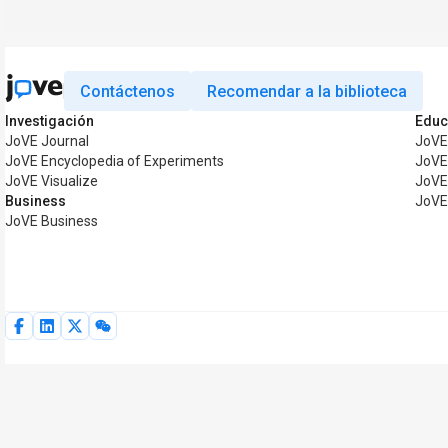
Contáctenos
Recomendar a la biblioteca
Investigación
Educ
JoVE Journal
JoVE
JoVE Encyclopedia of Experiments
JoVE
JoVE Visualize
JoVE
Business
JoVE
JoVE Business