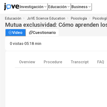
Investigación
Educación
Business
Educación
JoVE Science Education
Psicología
Psicologí
Mutua exclusividad: Cómo aprenden los
Video
Cuestionario
·
0
vistas
05:18
min
Overview
Procedure
Transcript
FAQ