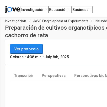
Investigación
Educación
Business
Investigación
JoVE Encyclopedia of Experiments
Neuroc
Preparación de cultivos organotípicos 
cachorro de rata
JoVE Encyclopedia of Experiments
Cargan
Ver protocolo
Neurociencia
0
vistas
•
4:38
min
• July 8th, 2025
Transcribir
Perspectivas
Perspectivas bio