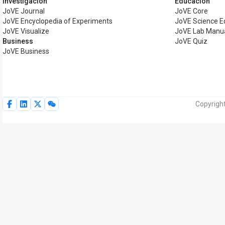
Investigación
Educación
JoVE Journal
JoVE Core
JoVE Encyclopedia of Experiments
JoVE Science E
JoVE Visualize
JoVE Lab Manu
Business
JoVE Quiz
JoVE Business
Copyrigh