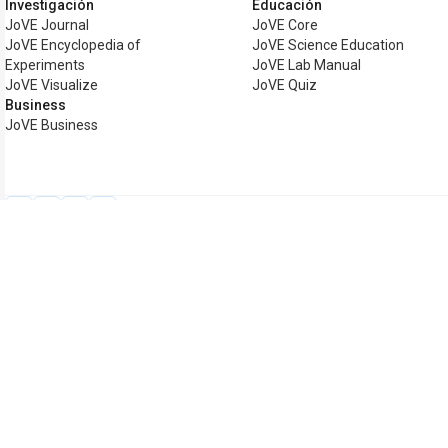
Investigación
Educación
JoVE Journal
JoVE Core
JoVE Encyclopedia of
JoVE Science Education
Experiments
JoVE Lab Manual
JoVE Visualize
JoVE Quiz
Business
JoVE Business
Copyright © 2026 MyJoVE Corporation. 