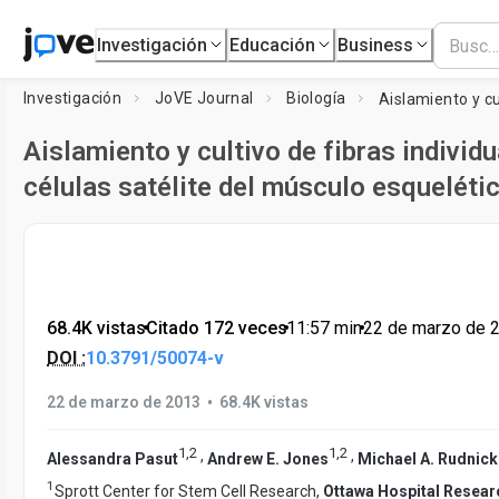
Investigación
Educación
Business
Investigación
JoVE Journal
Biología
Aislamiento y cultivo de fibras individ
células satélite del músculo esqueléti
68.4K vistas
•
Citado 172 veces
•
11:57
min
•
22 de marzo de 
DOI :
10.3791/50074-v
•
22 de marzo de 2013
68.4K vistas
1
,
2
1
,
2
,
,
Alessandra Pasut
Andrew E. Jones
Michael A. Rudnick
1
Sprott Center for Stem Cell Research,
Ottawa Hospital Researc