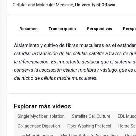
Cellular and Molecular Medicine,
University of Ottawa
Resumen
Transcripción
Perspectivas
Perspe
Aislamiento y cultivo de fibras musculares es el estándar
estudiar la transición de las células satélite a través de qu
la diferenciación. Es importante destacar que el sistema d
conserva la asociación celular miofibra / vástago, que e
del nicho de células madre musculares.
Explorar más videos
Single Myofiber Isolation
Satellite Cell Culture
EDL Muscl
Collagenase Digestion
Fiber Washing Protocol
Horse Se
Live Fiber Handling
Myofiber Satellite Association
Quies