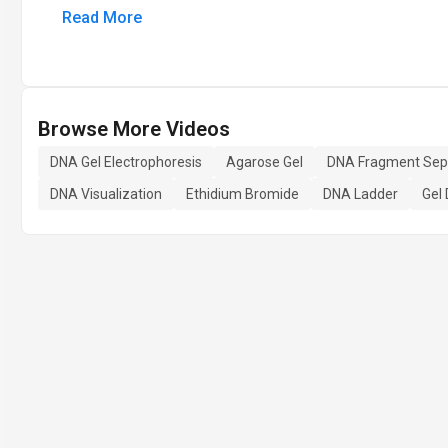
Read More
Browse More Videos
DNA Gel Electrophoresis
Agarose Gel
DNA Fragment Sep
DNA Visualization
Ethidium Bromide
DNA Ladder
Gel 