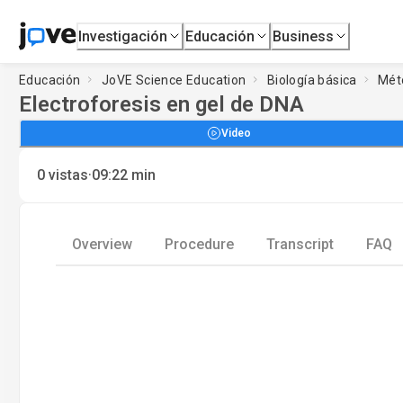
Investigación
Educación
Business
Educación
JoVE Science Education
Biología básica
Méto
Electroforesis en gel de DNA
Video
·
0
vistas
09:22
min
Overview
Procedure
Transcript
FAQ