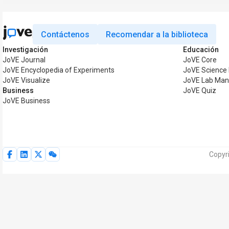
Contáctenos
Recomendar a la biblioteca
Investigación
Educación
JoVE Journal
JoVE Core
JoVE Encyclopedia of Experiments
JoVE Science 
JoVE Visualize
JoVE Lab Man
Business
JoVE Quiz
JoVE Business
Copyr