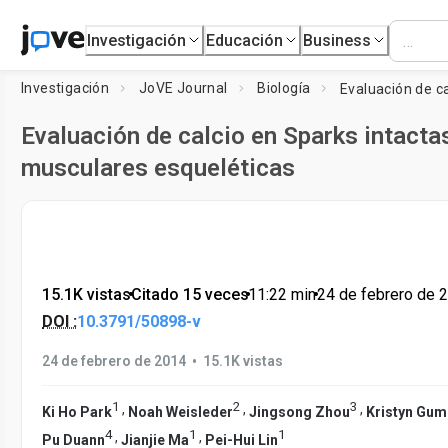
Investigación
Educación
Business
Investigación
JoVE Journal
Biología
Evaluación de calcio en Sparks intactas
musculares esqueléticas
15.1K vistas
•
Citado 15 veces
•
11:22
min
•
24 de febrero de 
DOI :
10.3791/50898-v
•
24 de febrero de 2014
15.1K vistas
1
2
3
,
,
,
Ki Ho Park
Noah Weisleder
Jingsong Zhou
Kristyn Gum
4
1
1
,
,
Pu Duann
Jianjie Ma
Pei-Hui Lin