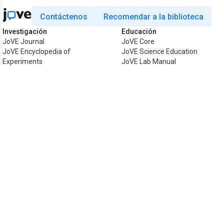
Contáctenos
Recomendar a la biblioteca
Investigación
Educación
JoVE Journal
JoVE Core
JoVE Encyclopedia of
JoVE Science Education
Experiments
JoVE Lab Manual
JoVE Visualize
JoVE Quiz
Business
JoVE Business
Copyright © 2026 MyJoVE Corporation. To