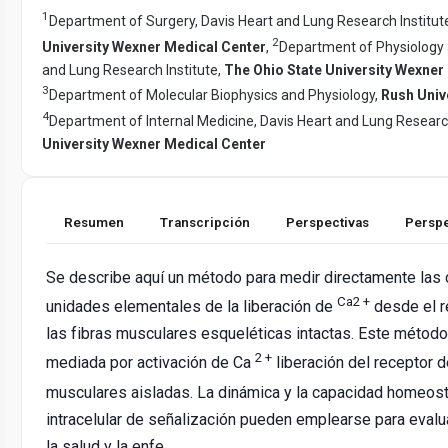
1
Department of Surgery, Davis Heart and Lung Research Institut
2
University Wexner Medical Center
,
Department of Physiology a
and Lung Research Institute,
The Ohio State University Wexner
3
Department of Molecular Biophysics and Physiology,
Rush Univ
4
Department of Internal Medicine, Davis Heart and Lung Research
University Wexner Medical Center
Resumen
Transcripción
Perspectivas
Perspe
Se describe aquí un método para medir directamente las c
Ca2 +
unidades elementales de la liberación de
desde el r
las fibras musculares esqueléticas intactas. Este método
2 +
mediada por activación de Ca
liberación del receptor d
musculares aisladas. La dinámica y la capacidad homeost
intracelular de señalización pueden emplearse para evalu
la salud y la enfe