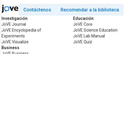
Contáctenos
Recomendar a la biblioteca
Investigación
Educación
JoVE Journal
JoVE Core
JoVE Encyclopedia of
JoVE Science Education
Experiments
JoVE Lab Manual
JoVE Visualize
JoVE Quiz
Business
JoVE Business
Copyright © 2026 MyJoVE Corporation. T