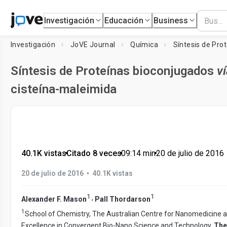
Investigación
Educación
Business
Investigación
JoVE Journal
Química
Síntesis de Pro
Síntesis de Proteínas bioconjugados
ví
cisteína-maleimida
40.1K vistas
•
Citado 8 veces
•
09:14
min
•
20 de julio de 2016
•
20 de julio de 2016
40.1K vistas
1
1
,
Alexander F. Mason
Pall Thordarson
1
School of Chemistry, The Australian Centre for Nanomedicine 
Excellence in Convergent Bio-Nano Science and Technology,
The