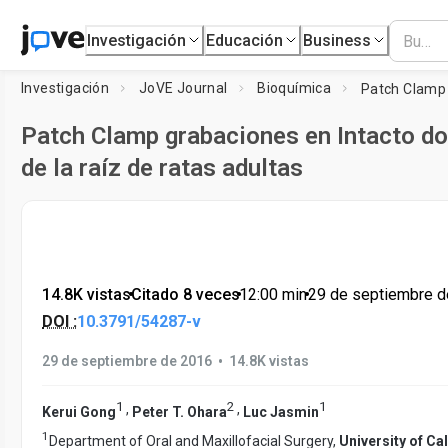
Investigación
Educación
Business
Investigación
JoVE Journal
Bioquímica
Patch Clamp grabaciones en Intacto do
de la raíz de ratas adultas
14.8K vistas
•
Citado 8 veces
•
12:00
min
•
29 de septiembre 
DOI :
10.3791/54287-v
•
29 de septiembre de 2016
14.8K vistas
1
2
1
,
,
Kerui Gong
Peter T. Ohara
Luc Jasmin
1
Department of Oral and Maxillofacial Surgery,
University of Ca