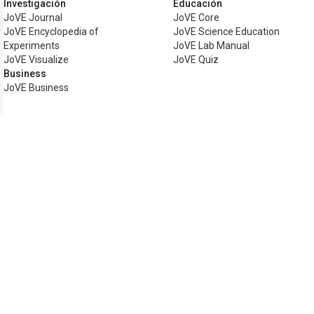
Investigación
Educación
JoVE Journal
JoVE Core
JoVE Encyclopedia of
JoVE Science Education
Experiments
JoVE Lab Manual
JoVE Visualize
JoVE Quiz
Business
JoVE Business
Copyright © 2026 MyJoVE Corporation. T