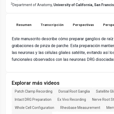
2
Department of Anatomy,
University of California, San Franci
Resumen
Transcripción
Perspectivas
Perspe
Este manuscrito describe cómo preparar ganglios de raíz 
grabaciones de pinza de parche. Esta preparación mantie
las neuronas y las células gliales satélite, evitando así 
funcionales observados con las neuronas DRG disociada
Explorar más videos
Patch Clamp Recording
Dorsal Root Ganglia
Satellite Gli
Intact DRG Preparation
Ex Vivo Recording
Nerve Root S
Whole Cell Configuration
Rheobase Measurement
Mem