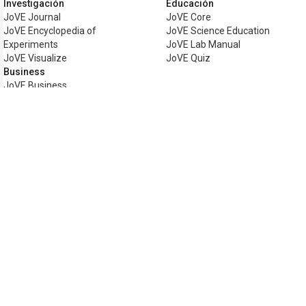
Investigación
Educación
JoVE Journal
JoVE Core
JoVE Encyclopedia of
JoVE Science Education
Experiments
JoVE Lab Manual
JoVE Visualize
JoVE Quiz
Business
JoVE Business
Copyright © 2026 MyJoVE Corporation. Tod