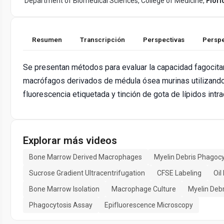
Department of Biomedical Sciences, College of Medicine,
Flori
Resumen
Transcripción
Perspectivas
Perspe
Se presentan métodos para evaluar la capacidad fagocitar
macrófagos derivados de médula ósea murinas utilizando 
fluorescencia etiquetada y tinción de gota de lípidos intra
Explorar más videos
Bone Marrow Derived Macrophages
Myelin Debris Phagocy
Sucrose Gradient Ultracentrifugation
CFSE Labeling
Oil
Bone Marrow Isolation
Macrophage Culture
Myelin Debr
Phagocytosis Assay
Epifluorescence Microscopy