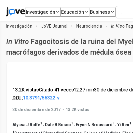
Investigación
Educación
Business
Investigación
JoVE Journal
Neurociencia
In Vitro
Fagocitosis
In Vitro
Fagocitosis de la ruina del Myel
macrófagos derivados de médula ósea
13.2K vistas
•
Citado 41 veces
•
12:27
min
•
30 de diciembre d
DOI :
10.3791/56322-v
•
30 de diciembre de 2017
13.2K vistas
1
1
1
1
,
,
,
Alyssa J Rolfe
Dale B Bosco
Erynn N Broussard
Yi Ren
1