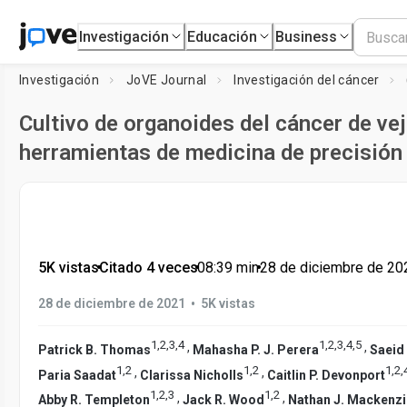
Investigación
Educación
Business
Investigación
JoVE Journal
Investigación del cáncer
Cultivo de organoides del cáncer de ve
herramientas de medicina de precisión
5K vistas
•
Citado 4 veces
•
08:39
min
•
28 de diciembre de 20
•
28 de diciembre de 2021
5K vistas
1
,
2
,
3
,
4
1
,
2
,
3
,
4
,
5
,
,
Patrick B. Thomas
Mahasha P. J. Perera
Saeid
1
,
2
1
,
2
1
,
2
,
,
,
Paria Saadat
Clarissa Nicholls
Caitlin P. Devonport
1
,
2
,
3
1
,
2
,
,
Abby R. Templeton
Jack R. Wood
Nathan J. Mackenzi