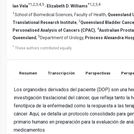
*
1
,
2
,
3
,
4
,
5
*
1
,
2
,
3
,
4
,
Ian Vela
Elizabeth D. Williams
1
School of Biomedical Sciences, Faculty of Health,
Queensland U
2
Translational Research Institute
,
Queensland Bladder Cancer 
4
Personalised Analysis of Cancers (CPAC)
,
Australian Prost
5
Queensland
,
Department of Urology,
Princess Alexandra Hosp
*
These authors contributed equally
Resumen
Transcripción
Perspectivas
Perspe
Los organoides derivados del paciente (DOP) son una he
investigación traslacional del cáncer, que refleja tanto la
fenotípica de la enfermedad como la respuesta a las tera
cáncer. Aquí, se detalla un protocolo consolidado para g
primario humano en preparación para la evaluación de aná
medicamentos.