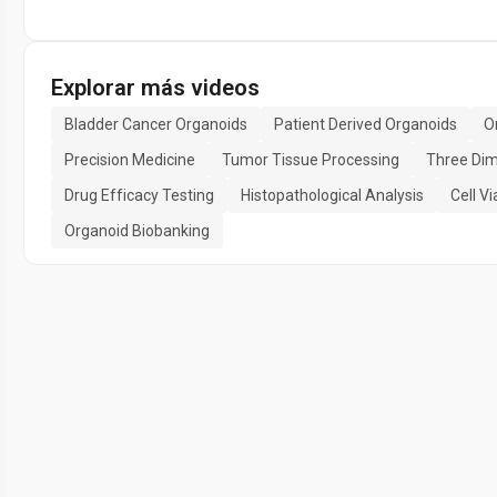
Explorar más videos
Bladder Cancer Organoids
Patient Derived Organoids
O
Precision Medicine
Tumor Tissue Processing
Three Dim
Drug Efficacy Testing
Histopathological Analysis
Cell V
Organoid Biobanking