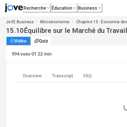
Recherche
Éducation
Business
JoVE Business
Microéconomie
Chapitre 15 : Économie des
15.10
Équilibre sur le Marché du Travai
Vidéo
Quiz
·
994
vues
01:22
min
Overview
Transcript
FAQ
L