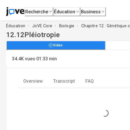
Recherche
Éducation
Business
Éducation
JoVE Core
Biologie
Chapitre 12 : Génétique 
12.12
Pléiotropie
Vidéo
·
34.4K
vues
01:33
min
Overview
Transcript
FAQ
Loading...