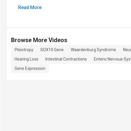
Read More
Browse More Videos
Pleiotropy
SOX10 Gene
Waardenburg Syndrome
Neur
Hearing Loss
Intestinal Contractions
Enteric Nervous Sy
Gene Expression