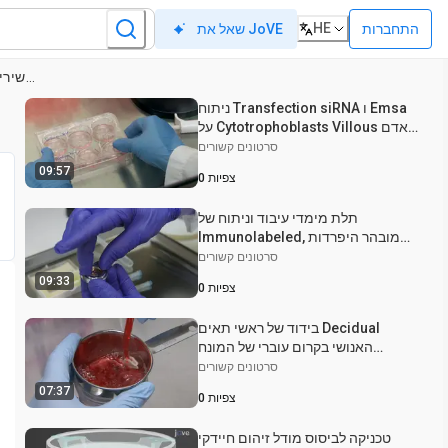
HE
התחברות
שאל את JoVE
ביסוס תרביות איברים נשירים ונשירים כמודלים אקס ויוו של ממשק אם-עובר אנושי
ניתוח Transfection siRNA ו Emsa
על Cytotrophoblasts Villous אדם
המבודד טרי
סרטונים קשורים
09:57
צפיות
0
תלת מימדי עיבוד וניתוח של
Immunolabeled, מובהר היפרדות
villous חלקית וסקולרית הרשתות
סרטונים קשורים
האנושיות
09:33
צפיות
0
בידוד של ראשי תאים Decidual
האנושי בקרום עוברי של המונח
Placentae
סרטונים קשורים
07:37
צפיות
0
טכניקה לביסוס מודל זיהום חיידקי