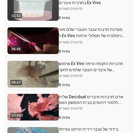
בתרבית איברים Ex Vivo
סרטונים קשורים
02:52
צפיות
0
מערכת תרבות עכבר העוברי שלם מעי
מניפולציה של מסלולי איתות
Ex Vivo
ל
והדמית חיה תלת ממדית של פיתוח
סרטונים קשורים
שליה
06:46
צפיות
0
תרבויות הזקופה טיפה
Ex Vivo
שימוש
של איברים העובר שלמים לחקר
תהליכים התפתחותיים בעכבר
סרטונים קשורים
organogenesis
09:47
צפיות
0
שלית Decidual אדם תרבויות איברים
ללמוד זיהומים בבית הממשק האם
והעובר
סרטונים קשורים
07:04
צפיות
0
בידוד של עכבר רירית הרחם אפיתל