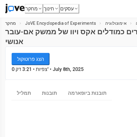
עסקים
חינוך
מחקר
אימונולוגיה
JoVE Encyclopedia of Experiments
מחקר
רים כמודלים אקס ויוו של ממשק אם-עובר
אנושי
JoVE Encyclopedia of Experiments
הצג פרוטוקול
אימונולוגיה
• July 8th, 2025
דק'
צפיות
•
3:21
0
תובנות ביופארמה
תובנות
תמליל
Loa