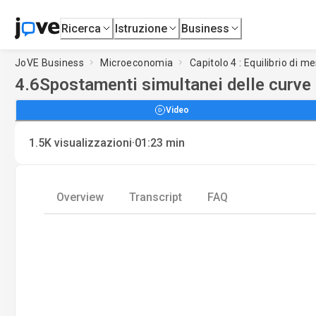
Ricerca
Istruzione
Business
JoVE Business
Microeconomia
Capitolo 4 : Equilibrio di m
4.6
Spostamenti simultanei delle curve 
Video
·
1.5K
visualizzazioni
01:23
min
Overview
Transcript
FAQ
Load