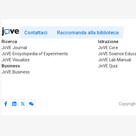
Contattaci
Raccomanda alla biblioteca
Ricerca
Istruzione
JoVE Journal
JoVE Core
JoVE Encyclopedia of Experiments
JoVE Science Educa
JoVE Visualize
JoVE Lab Manual
Business
JoVE Quiz
JoVE Business
Copyright