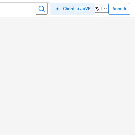
IT
Accedi
Chiedi a JoVE