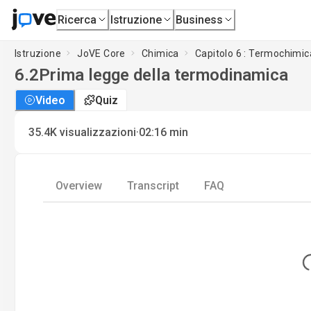
Ricerca
Istruzione
Business
Istruzione
JoVE Core
Chimica
Capitolo 6 : Termochimic
6.2
Prima legge della termodinamica
Video
Quiz
·
35.4K
visualizzazioni
02:16
min
Overview
Transcript
FAQ
Lo