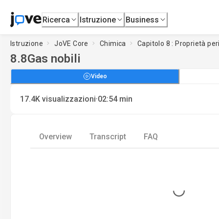
Ricerca
Istruzione
Business
Istruzione
JoVE Core
Chimica
Capitolo 8 : Proprietà pe
8.8
Gas nobili
Video
·
17.4K
visualizzazioni
02:54
min
Overview
Transcript
FAQ
Loading...