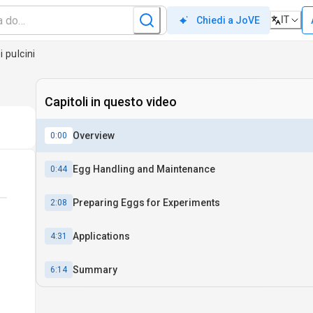
IT
Chiedi a JoVE
 pulcini
Capitoli in questo video
Overview
0:00
Egg Handling and Maintenance
0:44
Preparing Eggs for Experiments
2:08
Applications
4:31
Summary
6:14