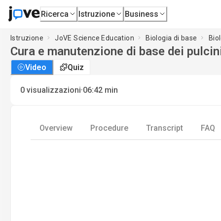
Ricerca
Istruzione
Business
Istruzione
JoVE Science Education
Biologia di base
Biol
Cura e manutenzione di base dei pulcin
Video
Quiz
·
0
visualizzazioni
06:42
min
Overview
Procedure
Transcript
FAQ