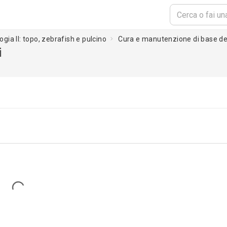
ogia II: topo, zebrafish e pulcino
Cura e manutenzione di base dei
i
Loading...