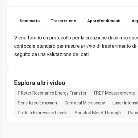
Sommario
Trascrizione
Approfondimenti
App
Viene fornito un protocollo per la creazione di un micros
confocale standard per misure
in vivo
di trasferimento di 
seguito da una valutazione dei dati.
Esplora altri video
F Rster Resonance Energy Transfer
FRET Measurements
Sensitized Emission
Confocal Microscopy
Laser Intens
Protein Expression Levels
Spectral Bleed Through
Rati