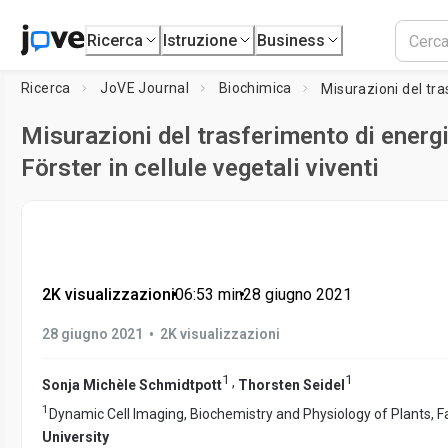
Ricerca
Istruzione
Business
Ricerca
JoVE Journal
Biochimica
Misurazioni del trasferimento di energi
Förster in cellule vegetali viventi
2K visualizzazioni
•
06:53
min
•
28 giugno 2021
•
28 giugno 2021
2K visualizzazioni
1
1
,
Sonja Michèle Schmidtpott
Thorsten Seidel
1
Dynamic Cell Imaging, Biochemistry and Physiology of Plants, Fa
University