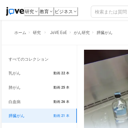
研究
教育
ビジネス
ホーム
研究
JoVE EoE
がん研究
膵臓がん
すべてのコレクション
乳がん
動画 22 本
肺がん
動画 25 本
白血病
動画 26 本
膵臓がん
動画 21 本