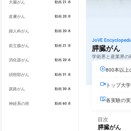
大腸がん
動画 21 本
皮膚がん
動画 20 本
婦人科がん
動画 20 本
JoVE Encyclopedi
前立腺がん
動画 21 本
膵臓がん
学術界と産業界の
消化器がん
動画 20 本
800本以
頭頸部がん
動画 31 本
トップ大学
尿路がん
動画 30 本
各実験の実
神経系の癌
動画 60 本
目次
膵臓がん