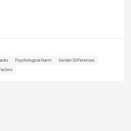
tacks
Psychological Harm
Gender Differences
Factors