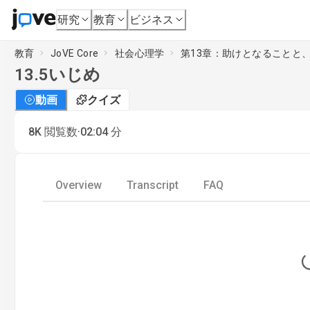
研究
教育
ビジネス
教育
JoVE Core
社会心理学
第13章：助けとなることと
13.5
いじめ
動画
クイズ
·
8K
閲覧数
02:04
分
Overview
Transcript
FAQ
L