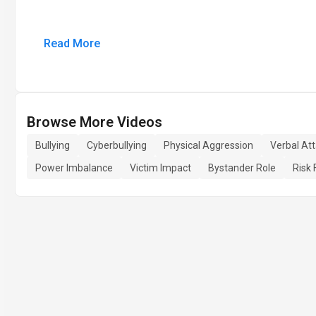
Read More
Browse More Videos
Bullying
Cyberbullying
Physical Aggression
Verbal At
Power Imbalance
Victim Impact
Bystander Role
Risk 