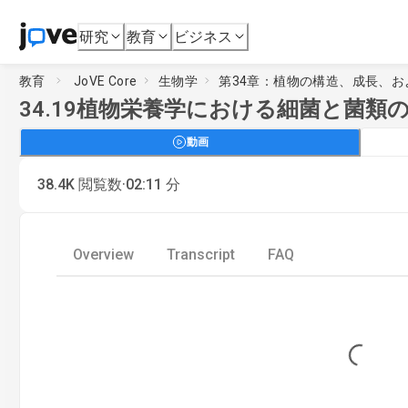
研究
教育
ビジネス
教育
JoVE Core
生物学
第34章：植物の構造、成長、お
34.19
植物栄養学における細菌と菌類
動画
·
38.4K
閲覧数
02:11
分
Overview
Transcript
FAQ
Loading...