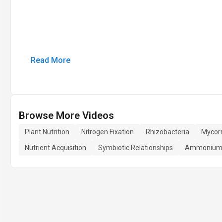
Read More
Browse More Videos
Plant Nutrition
Nitrogen Fixation
Rhizobacteria
Mycorr
Nutrient Acquisition
Symbiotic Relationships
Ammonium 