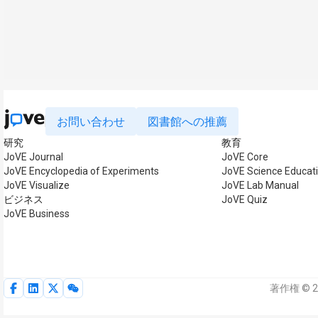
お問い合わせ
図書館への推薦
研究
教育
JoVE Journal
JoVE Core
JoVE Encyclopedia of Experiments
JoVE Science Educat
JoVE Visualize
JoVE Lab Manual
ビジネス
JoVE Quiz
JoVE Business
著作権 © 2