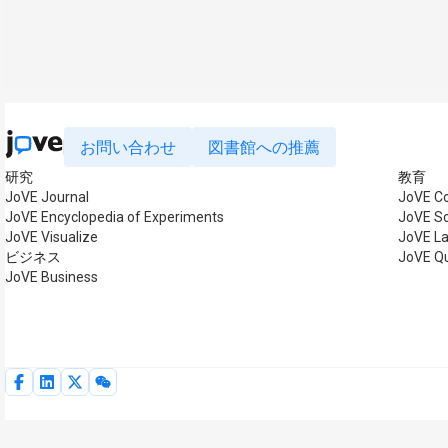
お問い合わせ
図書館への推薦
研究
教育
JoVE Journal
JoVE C
JoVE Encyclopedia of Experiments
JoVE Sc
JoVE Visualize
JoVE L
ビジネス
JoVE Q
JoVE Business