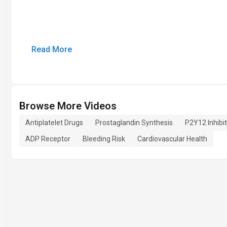
Read More
Browse More Videos
Antiplatelet Drugs
Prostaglandin Synthesis
P2Y12 Inhibi
ADP Receptor
Bleeding Risk
Cardiovascular Health