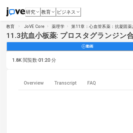
研究
教育
ビジネス
教育
JoVE Core
薬理学
第11章：心血管系薬：抗凝固
11.3
抗血小板薬: プロスタグランジン合成、
動画
·
1.8K
閲覧数
01:20
分
Overview
Transcript
FAQ