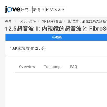
研究
教育
ビジネス
教育
JoVE Core
内科外科看護
第12章：消化器系の診
12.5
超音波 II: 内視鏡的超音波と FibroS
動画
·
1.6K
閲覧数
01:25
分
Overview
Transcript
FAQ
Loadi