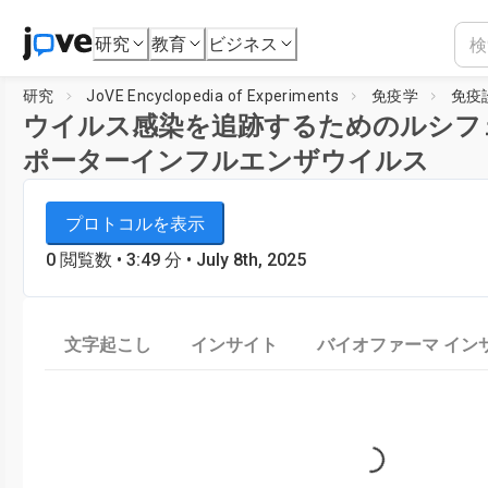
研究
教育
ビジネス
研究
JoVE Encyclopedia of Experiments
免疫学
免疫
ウイルス感染を追跡するためのルシフ
ポーターインフルエンザウイルス
JoVE Encyclopedia of Experiments
プレイヤーを読み込み中...
プロトコルを表示
免疫学
0
閲覧数
•
3:49
分
• July 8th, 2025
文字起こし
インサイト
バイオファーマ イン
Loading...