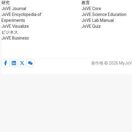
研究
教育
JoVE Journal
JoVE Core
JoVE Encyclopedia of
JoVE Science Education
Experiments
JoVE Lab Manual
JoVE Visualize
JoVE Quiz
ビジネス
JoVE Business
著作権 © 2026 MyJo