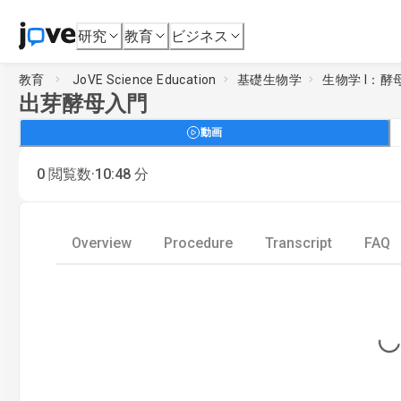
研究
教育
ビジネス
教育
JoVE Science Education
基礎生物学
生物学 I：
出芽酵母入門
動画
·
0
閲覧数
10:48
分
Overview
Procedure
Transcript
FAQ
Loading...