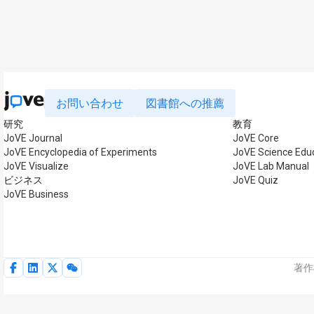
お問い合わせ
図書館への推薦
研究
教育
JoVE Journal
JoVE Core
JoVE Encyclopedia of Experiments
JoVE Science Edu
JoVE Visualize
JoVE Lab Manual
ビジネス
JoVE Quiz
JoVE Business
著作権