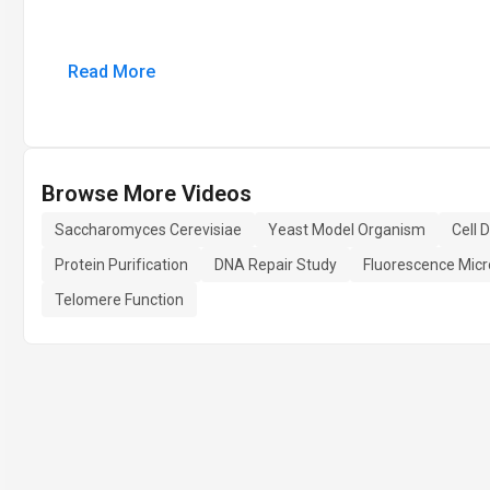
Read More
Browse More Videos
Saccharomyces Cerevisiae
Yeast Model Organism
Cell 
Protein Purification
DNA Repair Study
Fluorescence Mic
Telomere Function