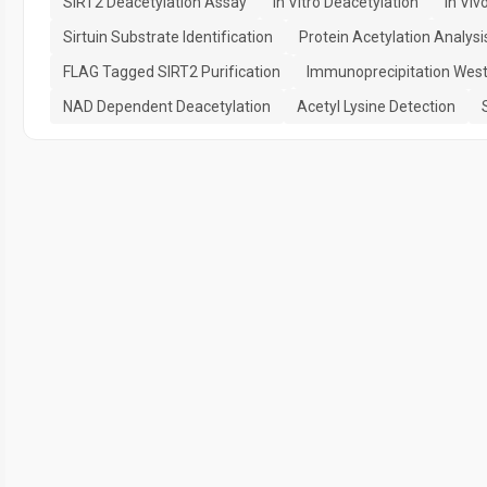
SIRT2 Deacetylation Assay
In Vitro Deacetylation
In Viv
Sirtuin Substrate Identification
Protein Acetylation Analysi
FLAG Tagged SIRT2 Purification
Immunoprecipitation West
NAD Dependent Deacetylation
Acetyl Lysine Detection