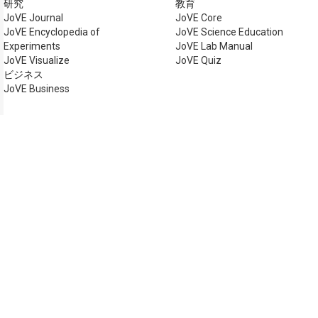
研究
教育
JoVE Journal
JoVE Core
JoVE Encyclopedia of
JoVE Science Education
Experiments
JoVE Lab Manual
JoVE Visualize
JoVE Quiz
ビジネス
JoVE Business
著作権 © 2026 MyJoVE Cor