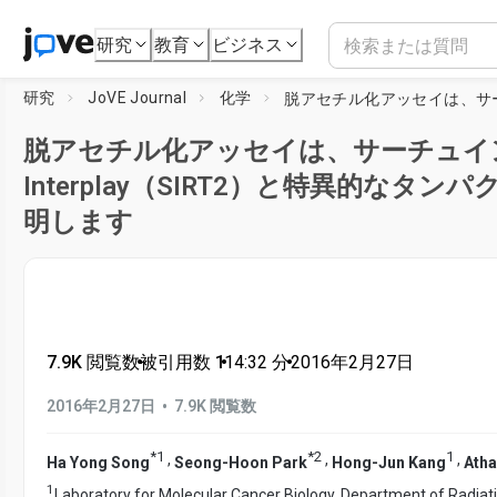
研究
教育
ビジネス
研究
JoVE Journal
化学
脱アセチル化アッセイは、サーチュイ
Interplay（SIRT2）と特異的なタンパ
明します
7.9K 閲覧数
•
被引用数 1
•
14:32
分
•
2016年2月27日
•
2016年2月27日
7.9K 閲覧数
*
1
*
2
1
,
,
,
Ha Yong Song
Seong-Hoon Park
Hong-Jun Kang
Atha
1
Laboratory for Molecular Cancer Biology, Department of Radiati