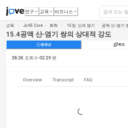
연구
교육
비즈니스
교육
JoVE Core
화학
15장: 산과 염기
공액 산-염기 
15.4
공액 산-염기 쌍의 상대적 강도
동영상
퀴즈
·
38.2K
조회수
02:29
분
Overview
Transcript
FAQ
Loading...