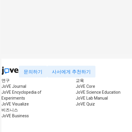
문의하기
사서에게 추천하기
연구
교육
JoVE Journal
JoVE Core
JoVE Encyclopedia of
JoVE Science Education
Experiments
JoVE Lab Manual
JoVE Visualize
JoVE Quiz
비즈니스
JoVE Business