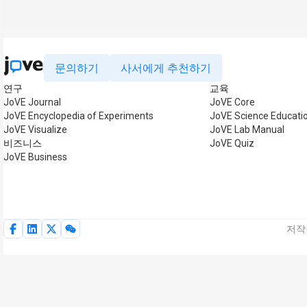
문의하기
사서에게 추천하기
연구
교육
JoVE Journal
JoVE Core
JoVE Encyclopedia of Experiments
JoVE Science Educati
JoVE Visualize
JoVE Lab Manual
비즈니스
JoVE Quiz
JoVE Business
저작권