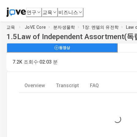
연구
교육
비즈니스
교육
JoVE Core
분자생물학
1장: 멘델의 유전학
Law 
1.5
Law of Independent Assortmen
동영상
·
7.2K
조회수
02:03
분
Overview
Transcript
FAQ
Loading...