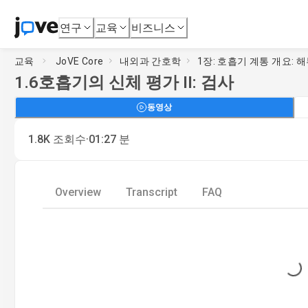
연구
교육
비즈니스
교육
JoVE Core
내외과 간호학
1장: 호흡기 계통 개요: 
1.6
호흡기의 신체 평가 II: 검사
동영상
·
1.8K
조회수
01:27
분
Overview
Transcript
FAQ
Loading...