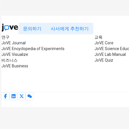
문의하기
사서에게 추천하기
연구
교육
JoVE Journal
JoVE Core
JoVE Encyclopedia of Experiments
JoVE Science Educ
JoVE Visualize
JoVE Lab Manual
비즈니스
JoVE Quiz
JoVE Business