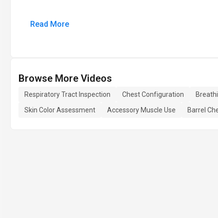
Read More
Browse More Videos
Respiratory Tract Inspection
Chest Configuration
Breath
Skin Color Assessment
Accessory Muscle Use
Barrel Ch