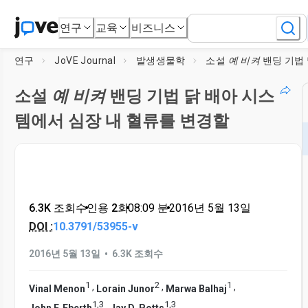
연구
교육
비즈니스
연구
JoVE Journal
발생생물학
소설
예 비켜
밴딩 기법 닭 배아 시스템에서 심장 
소설
예 비켜
밴딩 기법 닭 배아 시스
템에서 심장 내 혈류를 변경할
6.3K 조회수
•
인용 2회
•
08:09
분
•
2016년 5월 13일
DOI :
10.3791/53955-v
•
2016년 5월 13일
6.3K 조회수
1
2
1
,
,
,
Vinal Menon
Lorain Junor
Marwa Balhaj
1
,
3
1
,
3
,
John F. Eberth
Jay D. Potts