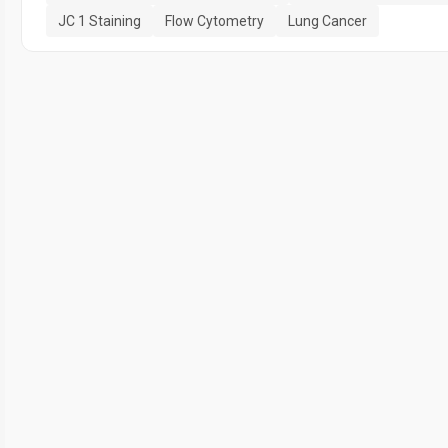
JC 1 Staining
Flow Cytometry
Lung Cancer