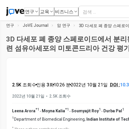
연구
교육
비즈니스
연구
JoVE Journal
암 연구
3D 다세포 폐 종양 스페로이드에서 분리
련 섬유아세포의 미토콘드리아 건강 평
2.5K 조회수
•
인용 3회
•
10:26
분
•
2022년 10월 21일
DOI :
10.
•
2022년 10월 21일
2.5K 조회수
*
1
*
1
1
1
,
,
,
Leena Arora
Moyna Kalia
Soumyajit Roy
Durba Pal
1
Department of Biomedical Engineering,
Indian Institute of Te
*