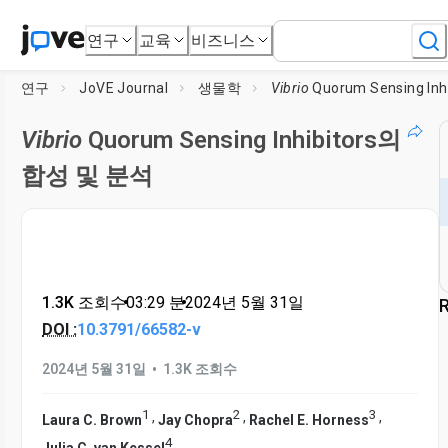
연구
교육
비즈니스
연구
JoVE Journal
생물학
Vibrio
Quorum Sensing Inhibitors의 
Vibrio
Quorum Sensing Inhibitors의
합성 및 분석
1.3K 조회수
•
03:29
분
•
2024년 5월 31일
R
DOI :
10.3791/66582-v
•
2024년 5월 31일
1.3K 조회수
1
2
3
,
,
,
Laura C. Brown
Jay Chopra
Rachel E. Horness
4
Julia C. van Kessel