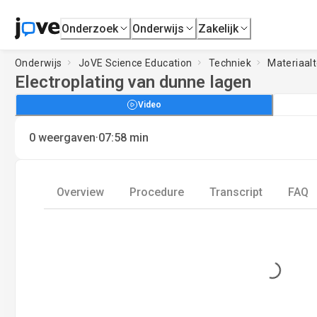
Onderzoek
Onderwijs
Zakelijk
Onderwijs
JoVE Science Education
Techniek
Materiaal
Electroplating van dunne lagen
Video
·
0
weergaven
07:58
min
Overview
Procedure
Transcript
FAQ
Loading...