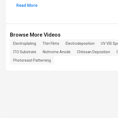
Read More
Browse More Videos
Electroplating
Thin Films
Electrodeposition
UV VIS Sp
ITO Substrate
Nichrome Anode
Chitosan Deposition
Photoresist Patterning