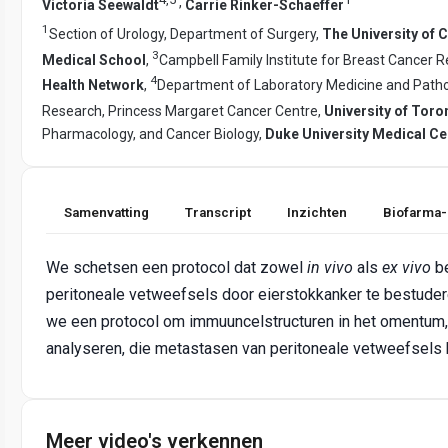
,
Victoria Seewaldt
Carrie Rinker-Schaeffer
1
Section of Urology, Department of Surgery,
The University of 
3
Medical School
,
Campbell Family Institute for Breast Cancer 
4
Health Network
,
Department of Laboratory Medicine and Pathob
Research, Princess Margaret Cancer Centre,
University of Toro
Pharmacology, and Cancer Biology,
Duke University Medical Ce
Samenvatting
Transcript
Inzichten
Biofarma-
We schetsen een protocol dat zowel
in vivo
als
ex vivo
be
peritoneale vetweefsels door eierstokkanker te bestude
we een protocol om immuuncelstructuren in het omentum, 
analyseren, die metastasen van peritoneale vetweefsels
Meer video's verkennen