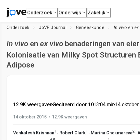
Onderzoek
Onderwijs
Zakelijk
Onderzoek
JoVE Journal
Geneeskunde
In vivo
en
ex
In vivo
en
ex vivo
benaderingen van eier
Kolonisatie van Milky Spot Structuren 
Adipose
12.9K weergaven
•
Geciteerd door 10
•
13:04
min
•
14 oktober
•
14 oktober 2015
12.9K weergaven
1
1
2
,
,
,
Venkatesh Krishnan
Robert Clark
Marina Chekmareva
4
,
5
1