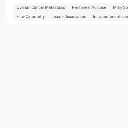
Ovarian Cancer Metastasis
Peritoneal Adipose
Milky S
Flow Cytometry
Tissue Dissociation
Intraperitoneal Inje