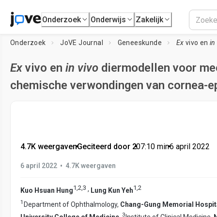
Onderzoek
Onderwijs
Zakelijk
Onderzoek
JoVE Journal
Geneeskunde
Ex
vivo en
in
Ex
vivo en
in vivo
diermodellen voor me
chemische verwondingen van cornea-ep
4.7K weergaven
•
Geciteerd door 2
•
07:10
min
•
6 april 2022
•
6 april 2022
4.7K weergaven
1
,
2
,
3
1
,
2
,
Kuo Hsuan Hung
Lung Kun Yeh
1
Department of Ophthalmology,
Chang-Gung Memorial Hospit
3
University College of Medicine
,
Institute of Clinical Medicine,