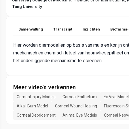
Tung University
Samenvatting
Transcript
Inzichten
Biofarma-
Hier worden diermodellen op basis van muis en konijn on
mechanisch en chemisch letsel van hoornvliesepitheel o
het onderliggende mechanisme te screenen.
Meer video's verkennen
Corneal Injury Models
Corneal Epithelium
Ex Vivo Model
Alkali Burn Model
Corneal Wound Healing
Fluorescein S
Corneal Debridement
Animal Eye Models
Corneal Neova