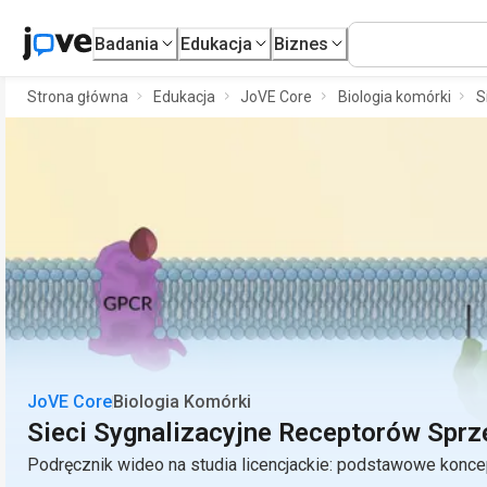
Badania
Edukacja
Biznes
Strona główna
Edukacja
JoVE Core
Biologia komórki
S
JoVE Core
Biologia Komórki
Sieci Sygnalizacyjne Receptorów Sprz
Podręcznik wideo na studia licencjackie: podstawowe konce