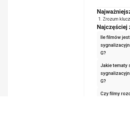
Najważniejs
Zrozum klucz
Najczęściej
Ile filmów jes
sygnalizacyj
G?
Jakie tematy 
sygnalizacyj
G?
Czy filmy roz
sprzężonych z
początkujący
Jak filmy roz
sprzężonych 